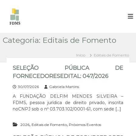
P
u
F
F
U
l
U
N
a
N
D
r
D
A
p
Ç
Categoria:
Editais de Fomento
A
a
Ã
Ç
r
O
Ã
D
a
Início
Editais de Fomento
E
o
O
L
c
SELEÇÃO PÚBLICA DE
D
F
o
E
I
FORNECEDORESEDITAL: 047/2026
n
M
L
t
M
30/07/2026
Gabriela Martins
F
E
e
A FUNDAÇÃO DELFIM MENDES SILVEIRA –
I
N
ú
D
FDMS, pessoa jurídica de direito privado, inscrita
M
d
E
noCNPJ sob o nº 03.703.102/0001-61, com sede […]
o
M
S
E
S
I
,
,
2026
Editais de Fomento
Próximos Eventos
N
L
D
V