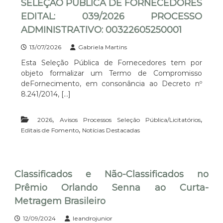
SELEÇÃO PÚBLICA DE FORNECEDORES
E
E
EDITAL: 039/2026 PROCESSO
I
S
R
ADMINISTRATIVO: 00322605250001
S
A
I
13/07/2026
Gabriela Martins
L
Esta Seleção Pública de Fornecedores tem por
V
objeto formalizar um Termo de Compromisso
E
deFornecimento, em consonância ao Decreto nº
I
8.241/2014, […]
R
A
,
,
2026
Avisos Processos Seleção Pública/Licitatórios
,
Editais de Fomento
Notícias Destacadas
Classificados e Não-Classificados no
Prêmio Orlando Senna ao Curta-
Metragem Brasileiro
12/09/2024
leandrojunior