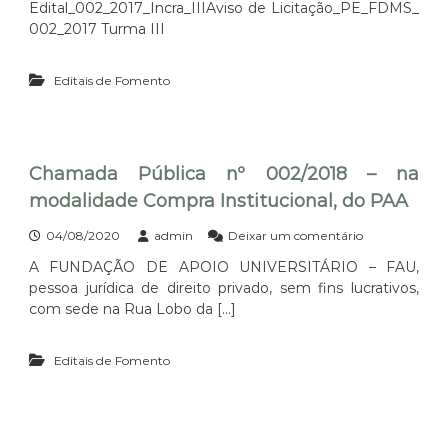
Edital_002_2017_Incra_IIIAviso de Licitação_PE_FDMS_
M
P
002_2017 Turma III
C
R
T
E
I
G
Editais de Fomento
/
Ã
F
O
I
E
N
L
E
E
Chamada Pública nº 002/2018 – na
P
T
/
R
modalidade Compra Institucional, do PAA
F
Ô
N
N
e
04/08/2020
admin
Deixar um comentário
D
I
m
C
C
A FUNDAÇÃO DE APOIO UNIVERSITÁRIO – FAU,
C
T
O
pessoa jurídica de direito privado, sem fins lucrativos,
h
–
0
a
com sede na Rua Lobo da […]
A
0
m
ç
3
a
ã
/
Editais de Fomento
d
o
2
a
T
0
P
r
1
ú
a
7
b
n