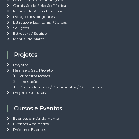
d
L
Comissão de Seleção Pública
e
–
Manual de Procedimentos
C
0
Relação dos dirigentes
o
3
Estatuto e Escrituras Públicas
m
/
Soluções
p
2
Estrutura / Equipe
r
0
Manual de Marca
a
1
I
6
n
Projetos
s
t
Projetos
i
Realize o Seu Projeto
t
Primeiros Passos
u
Legislação
c
Ordens Internas / Documentos / Orientações
i
Projetos Culturais
o
n
Cursos e Eventos
a
l
Eventos em Andamento
,
Eventos Realizados
d
Próximos Eventos
o
P