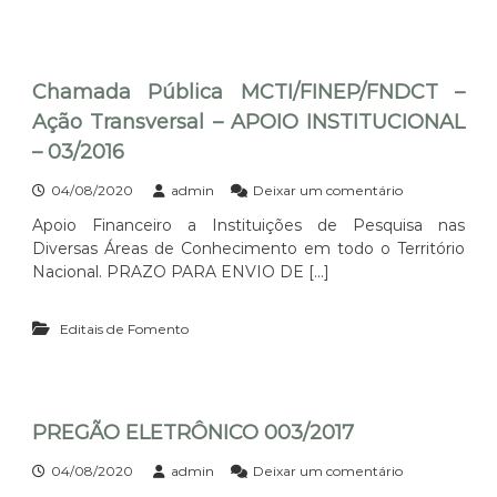
Chamada Pública MCTI/FINEP/FNDCT –
Ação Transversal – APOIO INSTITUCIONAL
– 03/2016
e
04/08/2020
admin
Deixar um comentário
m
Apoio Financeiro a Instituições de Pesquisa nas
C
Diversas Áreas de Conhecimento em todo o Território
h
a
Nacional. PRAZO PARA ENVIO DE […]
m
a
Editais de Fomento
d
a
P
ú
b
PREGÃO ELETRÔNICO 003/2017
l
i
c
e
04/08/2020
admin
Deixar um comentário
a
m