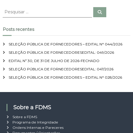
l
s
i
P
v
P
c
e
e
e
a
s
r
s
n
q
s
u
º
q
Posts recentes
i
a
0
u
s
l
a
0
i
–
r
2
SELEÇÃO PÚBLICA DE FORNECEDORES – EDITAL N° 044/2026
s
A
/
P
SELEÇÃO PÚBLICA DE FORNECEDORESEDITAL: 049/2026
a
2
O
r
0
EDITAL Nº 30, DE 31 DE JULHO DE 2026-FECHADO
I
1
p
O
SELEÇÃO PÚBLICA DE FORNECEDORESEDITAL: 047/2026
8
o
I
–
SELEÇÃO PÚBLICA DE FORNECEDORES – EDITAL N° 028/2026
r
N
n
:
S
a
T
m
I
o
T
d
U
Sobre a FDMS
a
C
l
I
Sobre a FDMS
i
O
Programa de Integridade
d
N
Ordens Internas e Pareceres
a
A
Documentos / Orientações