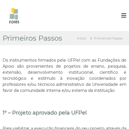
P
u
F
F
U
l
U
N
a
N
D
r
D
A
p
Ç
Primeiros Passos
A
Início
Primeiros Passos
a
Ã
Ç
r
O
Ã
D
a
E
o
O
Os instrumentos firmados pela UFPel com as Fundações de
L
c
D
F
Apoio são provenientes de projetos de ensino, pesquisa,
o
E
I
extensão, desenvolvimento institucional, científico e
n
M
L
tecnológico e estímulo à inovação coordenados por
t
M
professores e/ou técnicos administrativo da Universidade em
F
E
e
favor da comunidade interna e/ou externa da instituição.
I
N
ú
D
M
d
E
o
M
S
1º – Projeto aprovado pela UFPel
E
S
I
N
L
D
V
Para viabilizar a execução financeira do seu projeto através da