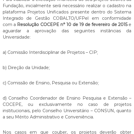
E
E
Fundação, inicialmente será necessário realizar o cadastro na
I
S
plataforma Projetos Unificados presente dentro do Sistema
R
Integrado de Gestão COBALTO/UFPel em conformidade
S
A
com a
Resolução COCEPE n° 10 de 19 de fevereiro de 2015
e
I
aguardar a aprovação das seguintes instâncias da
L
Universidade:
V
E
a) Comissão Interdisciplinar de Projetos – CIP;
I
R
b) Direção da Unidade;
A
c) Comissão de Ensino, Pesquisa ou Extensão;
d) Conselho Coordenador de Ensino Pesquisa e Extensão –
COCEPE, ou exclusivamente no caso de projetos
institucionais, pelo Conselho Universitário – CONSUN, quanto
a seu Mérito Administrativo e Conveniência.
Nos casos em que couber, os projetos deverão obter