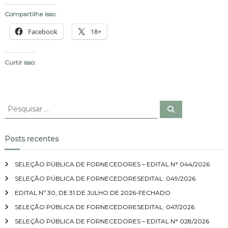
Compartilhe isso:
Facebook
18+
Curtir isso:
P
P
e
e
s
s
q
u
q
Posts recentes
i
u
s
a
i
r
SELEÇÃO PÚBLICA DE FORNECEDORES – EDITAL N° 044/2026
s
SELEÇÃO PÚBLICA DE FORNECEDORESEDITAL: 049/2026
a
r
EDITAL Nº 30, DE 31 DE JULHO DE 2026-FECHADO
p
SELEÇÃO PÚBLICA DE FORNECEDORESEDITAL: 047/2026
o
SELEÇÃO PÚBLICA DE FORNECEDORES – EDITAL N° 028/2026
r