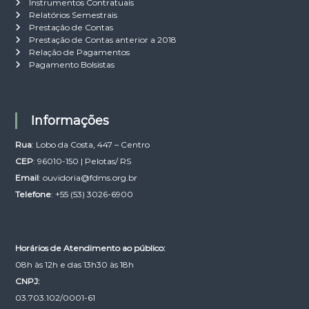
Instrumentos Contratuais
Relatórios Semestrais
Prestação de Contas
Prestação de Contas anterior a 2018
Relação de Pagamentos
Pagamento Bolsistas
Informações
Rua
: Lobo da Costa, 447 – Centro
CEP
: 96010-150 | Pelotas/ RS
Email
:
ouvidoria@fdms.org.br
Telefone
: +55 (53) 3026-6900
Horários de Atendimento ao público:
08h às 12h e das 13h30 às 18h
CNPJ:
03.703.102/0001-61