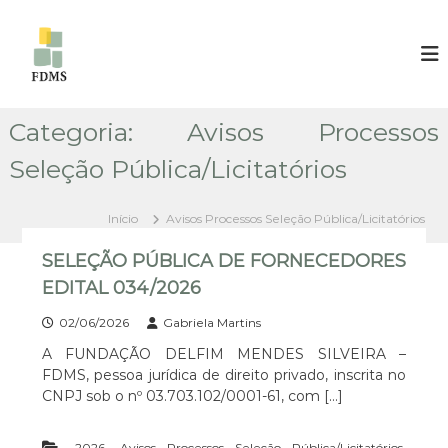
P
u
F
F
U
l
U
N
a
N
D
r
D
A
p
Ç
Categoria:
Avisos Processos
A
a
Ã
Ç
r
O
Seleção Pública/Licitatórios
Ã
D
a
E
o
O
L
c
Início
Avisos Processos Seleção Pública/Licitatórios
D
F
o
E
I
SELEÇÃO PÚBLICA DE FORNECEDORES
n
M
L
t
M
EDITAL 034/2026
F
E
e
I
N
02/06/2026
Gabriela Martins
ú
D
M
d
A FUNDAÇÃO DELFIM MENDES SILVEIRA –
E
o
M
S
FDMS, pessoa jurídica de direito privado, inscrita no
E
S
CNPJ sob o nº 03.703.102/0001-61, com […]
I
N
L
D
V
,
,
2026
Avisos Processos Seleção Pública/Licitatórios