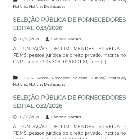
E
E
,
Notícias
Notícias Destacadas
I
S
R
SELEÇÃO PÚBLICA DE FORNECEDORES
S
A
I
EDITAL: 033/2026
L
02/06/2026
Gabriela Martins
V
A FUNDAÇÃO DELFIM MENDES SILVEIRA –
E
FDMS, pessoa jurídica de direito privado, inscrita no
I
CNPJ sob o nº 03.703.102/0001-61, com […]
R
A
,
,
2026
Avisos Processos Seleção Pública/Licitatórios
,
Notícias
Notícias Destacadas
SELEÇÃO PÚBLICA DE FORNECEDORES
EDITAL: 032/2026
02/06/2026
Gabriela Martins
A FUNDAÇÃO DELFIM MENDES SILVEIRA –
FDMS, pessoa jurídica de direito privado, inscrita no