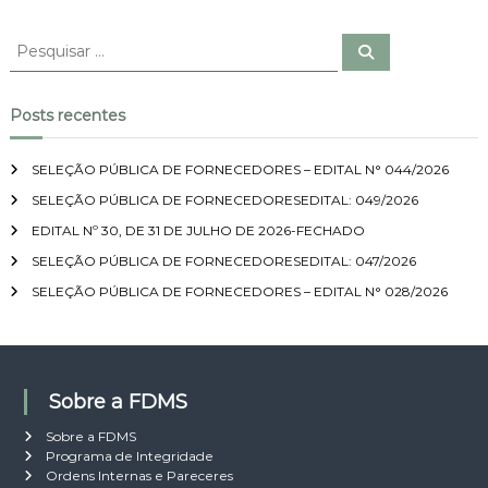
P
P
e
e
s
s
q
u
q
Posts recentes
i
u
s
a
i
r
SELEÇÃO PÚBLICA DE FORNECEDORES – EDITAL N° 044/2026
s
SELEÇÃO PÚBLICA DE FORNECEDORESEDITAL: 049/2026
a
r
EDITAL Nº 30, DE 31 DE JULHO DE 2026-FECHADO
p
SELEÇÃO PÚBLICA DE FORNECEDORESEDITAL: 047/2026
o
SELEÇÃO PÚBLICA DE FORNECEDORES – EDITAL N° 028/2026
r
:
Sobre a FDMS
Sobre a FDMS
Programa de Integridade
Ordens Internas e Pareceres