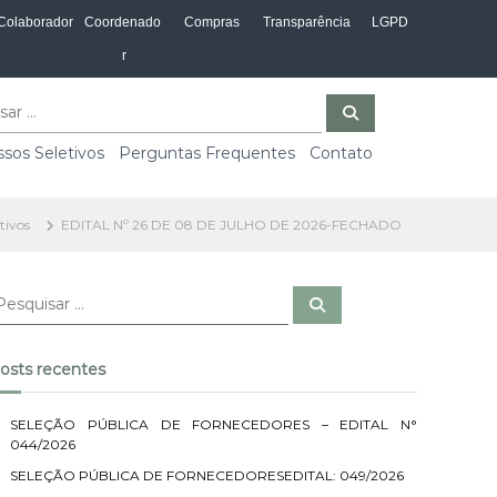
Colaborador
Coordenado
Compras
Transparência
LGPD
r
P
e
s
sos Seletivos
Perguntas Frequentes
Contato
q
u
i
s
a
tivos
EDITAL Nº 26 DE 08 DE JULHO DE 2026-FECHADO
r
P
e
s
q
u
osts recentes
i
s
a
r
SELEÇÃO PÚBLICA DE FORNECEDORES – EDITAL N°
044/2026
SELEÇÃO PÚBLICA DE FORNECEDORESEDITAL: 049/2026