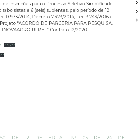
p
ra de inscrições para o Processo Seletivo Simplificado
o
is) bolsistas e 6 (seis) suplentes, pelo período de 12
r
i 10.973/2014, Decreto 7.423/2014, Lei 13.243/2016 e
:
 o Projeto “ACORDO DE PARCERIA PARA PESQUISA,
NOVAAGRO UFPEL” Contrato 12/2020.
n
Baixar
xar
 50 DE 12 DE
EDITAL Nº 05 DE 24 DE