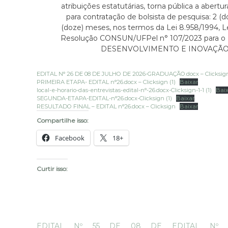
E
atribuições estatutárias, torna pública a abertu
N
S
para contratação de bolsista de pesquisa: 2 (do
D
S
(doze) meses, nos termos da Lei 8.958/1994, Le
E
I
Resolução CONSUN/UFPel n° 107/2023 para
S
L
DESENVOLVIMENTO E INOVAÇÃO I
S
V
I
E
EDITAL N° 26 DE 08 DE JULHO DE 2026-GRADUAÇÃO.docx – Clicksig
L
I
PRIMEIRA ETAPA- EDITAL n°26.docx – Clicksign (1)
Baixar
R
local-e-horario-das-entrevistas-edital-n°-26.docx-Clicksign-1-1 (1)
Bai
V
SEGUNDA-ETAPA-EDITAL-n°26.docx-Clicksign (1)
Baixar
A
E
RESULTADO FINAL – EDITAL n°26.docx – Clicksign
Baixar
I
Compartilhe isso:
R
Facebook
18+
A
Curtir isso:
EDITAL Nº 55 DE 08 DE
EDITAL Nº