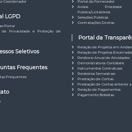
do Coordenador
Portal do Fornecedor
Avisos Processos 
Pública/Licitatórios
tal LGPD
Seleções Públicas
Contratações Diretas
ao Portal
ca de Privacidade e Proteção de
Portal da Transparê
Relação de Projetos em Anda
cessos Seletivos
Relação de Projetos Encerrado
Relátorio Anual de Atividades
Demonstrativos Contábeis
guntas Frequentes
Instrumentos Contratuais
Relatórios Semestrais
tas Frequentes
Prestação de Contas
Prestação de Contas anterior a
Relação de Pagamentos
tato
Pagamento Bolsistas
o