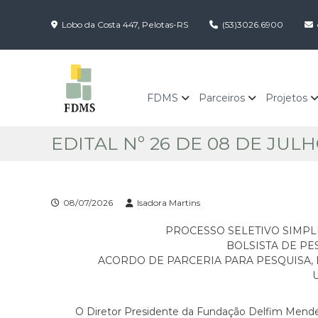
P
u
Lobo da Costa 447, Pelotas-RS
(53)3026.6900
l
a
F
F
r
U
U
p
N
N
a
FDMS
Parceiros
Projetos
D
D
r
A
A
a
Ç
EDITAL Nº 26 DE 08 DE JUL
Ç
o
Ã
c
Ã
O
o
O
D
n
D
E
t
08/07/2026
Isadora Martins
L
E
e
F
L
ú
PROCESSO SELETIVO SIMPL
I
F
d
BOLSISTA DE PE
M
I
o
ACORDO DE PARCERIA PARA PESQUISA,
M
M
E
M
N
E
D
O Diretor Presidente da Fundação Delfim Mendes S