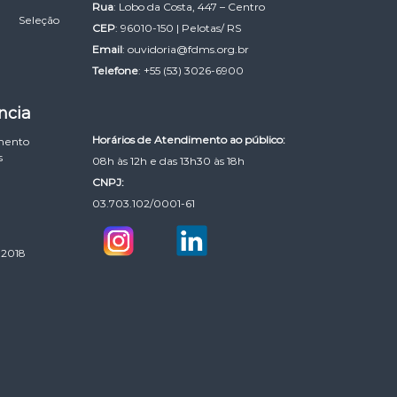
Rua
: Lobo da Costa, 447 – Centro
Seleção
CEP
: 96010-150 | Pelotas/ RS
Email
:
ouvidoria@fdms.org.br
Telefone
: +55 (53) 3026-6900
ncia
Horários de Atendimento ao público:
mento
s
08h às 12h e das 13h30 às 18h
CNPJ:
03.703.102/0001-61
 2018