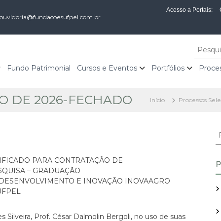
Acesso a Portais:
ouvidoria@fundacoesufpel.com.br
P
e
s
Fundo Patrimonial
Cursos e Eventos
Portfólios
Proces
q
u
HO DE 2026-FECHADO
i
Início
Processos Sele
s
a
r
P
p
e
o
s
r
IFICADO PARA CONTRATAÇÃO DE
q
P
:
SQUISA – GRADUAÇÃO
u
 DESENVOLVIMENTO E INOVAÇÃO INOVAAGRO
i
UFPEL
s
a
r
ilveira, Prof. César Dalmolin Bergoli, no uso de suas