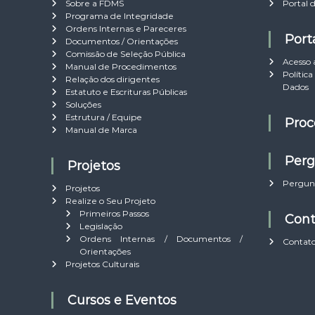
Sobre a FDMS
Portal 
g
Programa de Integridade
Ordens Internas e Pareceres
a
Por
Documentos / Orientações
Comissão de Seleção Pública
Acesso 
Manual de Procedimentos
ç
Políti
Relação dos dirigentes
Dados
Estatuto e Escrituras Públicas
ã
Soluções
Estrutura / Equipe
Pro
Manual de Marca
o
Per
d
Projetos
Pergun
Projetos
e
Realize o Seu Projeto
Primeiros Passos
Con
Legislação
P
Ordens Internas / Documentos /
Contat
Orientações
o
Projetos Culturais
s
Cursos e Eventos