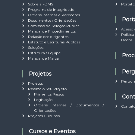
Sobre a FDMS
Portal 
g
Programa de Integridade
Ordens Internas e Pareceres
a
Por
Documentos / Orientações
Comissão de Seleção Pública
Acesso 
Manual de Procedimentos
ç
Políti
Relação dos dirigentes
Dados
Estatuto e Escrituras Públicas
ã
Soluções
Estrutura / Equipe
Pro
Manual de Marca
o
Per
d
Projetos
Pergun
Projetos
e
Realize o Seu Projeto
Primeiros Passos
Con
Legislação
P
Ordens Internas / Documentos /
Contat
Orientações
o
Projetos Culturais
s
Cursos e Eventos