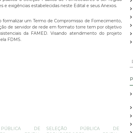
s e exigências estabelecidas neste Edital e seus Anexos.
to formalizar um Termo de Compromisso de Fornecimento,
ção de servidor de rede em formato torre tem por objetivo
sistenciais da FAMED. Visando atendimento do projeto
ela FDMS.
P
e
s
q
P
u
i
s
a
r
p
o
r
PÚBLICA DE
SELEÇÃO PÚBLICA DE