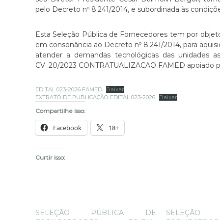
E
N
pelo Decreto nº 8.241/2014, e subordinada às condiçõe
S
D
S
E
Esta Seleção Pública de Fornecedores tem por obje
I
S
em consonância ao Decreto nº 8.241/2014, para aquisi
L
S
atender a demandas tecnológicas das unidades as
V
CV_20/2023 CONTRATUALIZACAO FAMED apoiado p
I
E
L
I
R
V
EDITAL 023-2026 FAMED
Baixar
A
EXTRATO DE PUBLICAÇÃO EDITAL 023-2026
Baixar
E
Compartilhe isso:
I
R
Facebook
18+
A
Curtir isso:
SELEÇÃO PÚBLICA DE
SELEÇÃO 