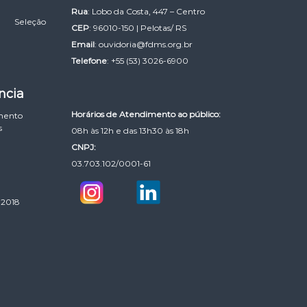
Rua
: Lobo da Costa, 447 – Centro
Seleção
CEP
: 96010-150 | Pelotas/ RS
Email
:
ouvidoria@fdms.org.br
Telefone
: +55 (53) 3026-6900
ncia
Horários de Atendimento ao público:
mento
s
08h às 12h e das 13h30 às 18h
CNPJ:
03.703.102/0001-61
 2018