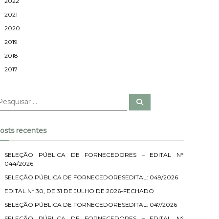
2022
2021
2020
2019
2018
2017
P
e
s
q
u
osts recentes
i
s
a
r
SELEÇÃO PÚBLICA DE FORNECEDORES – EDITAL N°
044/2026
SELEÇÃO PÚBLICA DE FORNECEDORESEDITAL: 049/2026
EDITAL Nº 30, DE 31 DE JULHO DE 2026-FECHADO
SELEÇÃO PÚBLICA DE FORNECEDORESEDITAL: 047/2026
SELEÇÃO PÚBLICA DE FORNECEDORES – EDITAL N°