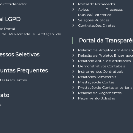
do Coordenador
Portal do Fornecedor
Avisos Processos 
Pública/Licitatórios
tal LGPD
Seleções Públicas
Contratações Diretas
ao Portal
ca de Privacidade e Proteção de
Portal da Transparê
Relação de Projetos em Anda
cessos Seletivos
Relação de Projetos Encerrado
Relátorio Anual de Atividades
Demonstrativos Contábeis
guntas Frequentes
Instrumentos Contratuais
Relatórios Semestrais
tas Frequentes
Prestação de Contas
Prestação de Contas anterior a
Relação de Pagamentos
tato
Pagamento Bolsistas
o