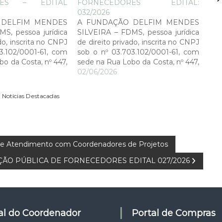
:
RES – EDITAL
FORNECEDORES EDITAL:
032/2026
 DELFIM MENDES
A FUNDAÇÃO DELFIM MENDES
S, pessoa jurídica
SILVEIRA – FDMS, pessoa jurídica
do, inscrita no CNPJ
de direito privado, inscrita no CNPJ
3.102/0001-61, com
sob o nº 03.703.102/0001-61, com
o da Costa, nº 447,
sede na Rua Lobo da Costa, nº 447,
P: 96.010-50,
Centro, CEP: 96.010-50,
02/06/2026
por meio de seu
Pelotas/RS, por meio de seu
ente César Dalmolin
Diretor Presidente César Dalmolin
,
Notícias Destacadas
 pública a Seleção
Bergoli, torna pública a Seleção
ecedores a ser…
Pública de Fornecedores a ser…
al e Atendimento com Coordenadores de Projetos
ÇÃO PÚBLICA DE FORNECEDORES EDITAL 027/2026
tal do Coordenador
Portal de Compras