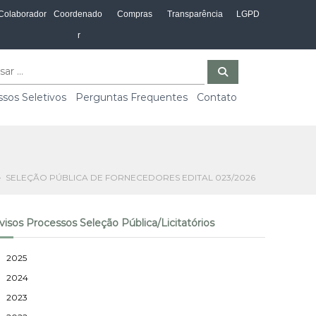
Colaborador
Coordenado
Compras
Transparência
LGPD
r
P
e
s
sos Seletivos
Perguntas Frequentes
Contato
q
u
i
s
a
r
SELEÇÃO PÚBLICA DE FORNECEDORES EDITAL 023/2026
visos Processos Seleção Pública/Licitatórios
2025
2024
2023