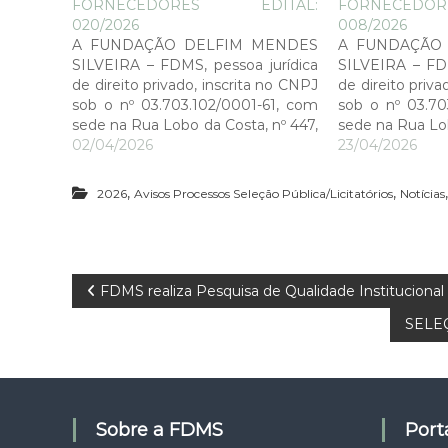
FORNECEDORES EDITAL:
FORNECEDO
020/2026
008/2026
A FUNDAÇÃO DELFIM MENDES
A FUNDAÇÃO
SILVEIRA – FDMS, pessoa jurídica
SILVEIRA – FDM
de direito privado, inscrita no CNPJ
de direito priva
sob o nº 03.703.102/0001-61, com
sob o nº 03.70
sede na Rua Lobo da Costa, nº 447,
sede na Rua Lob
Centro, CEP: 96.010-50,
02/04/2026
Centro, CE
23/04/2026
Pelotas/RS, por meio de seu
Pelotas/RS, 
Diretor Presidente César Dalmolin
Diretor Presid
,
,
2026
Avisos Processos Seleção Pública/Licitatórios
Notícias
Bergoli, torna pública a Seleção
Bergoli, torna
Pública de Fornecedores a ser…
Pública de Forn
N
FDMS realiza Pesquisa de Qualidade Institucion
SELE
a
v
e
Sobre a FDMS
Por