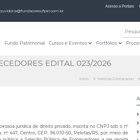
Acesso a Portais:
ouvidoria@fundacoesufpel.com.br
P
e
s
Fundo Patrimonial
Cursos e Eventos
Portfólios
Proces
q
u
CEDORES EDITAL 023/2026
i
s
a
Início
Notícias Destacadas
r
p
o
A
r
:
jurídica de direito privado, inscrita no CNPJ sob o nº
 nº 447, Centro, CEP: 96.010-50, Pelotas/RS, por meio de
a pública a Seleção Pública de Fornecedores a ser regida