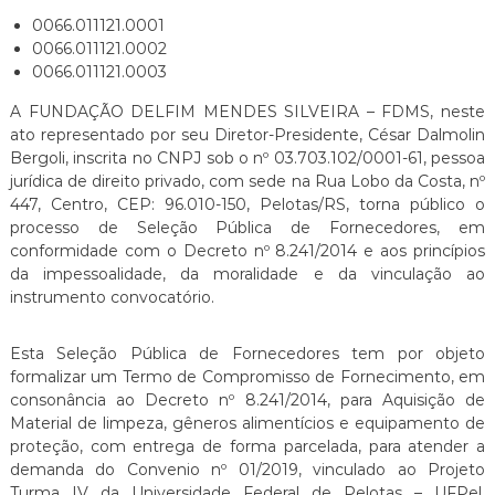
E
E
0066.011121.0001
I
S
0066.011121.0002
R
S
0066.011121.0003
A
I
A FUNDAÇÃO DELFIM MENDES SILVEIRA – FDMS, neste
L
ato representado por seu Diretor-Presidente, César Dalmolin
V
Bergoli, inscrita no CNPJ sob o nº 03.703.102/0001-61, pessoa
E
jurídica de direito privado, com sede na Rua Lobo da Costa, nº
I
447, Centro, CEP: 96.010-150, Pelotas/RS, torna público o
processo de Seleção Pública de Fornecedores, em
R
conformidade com o Decreto nº 8.241/2014 e aos princípios
A
da impessoalidade, da moralidade e da vinculação ao
instrumento convocatório.
Esta Seleção Pública de Fornecedores tem por objeto
formalizar um Termo de Compromisso de Fornecimento, em
consonância ao Decreto nº 8.241/2014, para Aquisição de
Material de limpeza, gêneros alimentícios e equipamento de
proteção, com entrega de forma parcelada, para atender a
demanda do Convenio nº 01/2019, vinculado ao Projeto
Turma IV da Universidade Federal de Pelotas – UFPel,