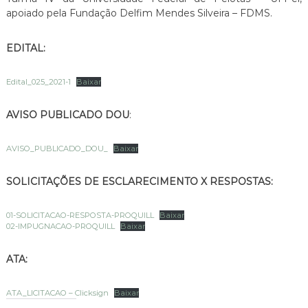
apoiado pela Fundação Delfim Mendes Silveira – FDMS.
EDITAL:
Edital_025_2021-1
Baixar
AVISO PUBLICADO DOU
:
AVISO_PUBLICADO_DOU_
Baixar
SOLICITAÇÕES DE ESCLARECIMENTO X RESPOSTAS:
01-SOLICITACAO-RESPOSTA-PROQUILL
Baixar
02-IMPUGNACAO-PROQUILL
Baixar
ATA:
ATA_LICITACAO – Clicksign
Baixar