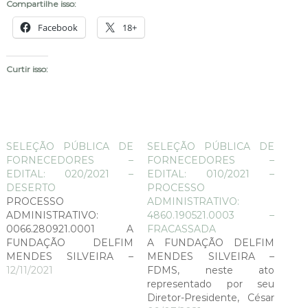
Compartilhe isso:
Facebook
18+
Curtir isso:
SELEÇÃO PÚBLICA DE
SELEÇÃO PÚBLICA DE
FORNECEDORES –
FORNECEDORES –
EDITAL: 020/2021 –
EDITAL: 010/2021 –
DESERTO
PROCESSO
PROCESSO
ADMINISTRATIVO:
ADMINISTRATIVO:
4860.190521.0003 –
0066.280921.0001 A
FRACASSADA
FUNDAÇÃO DELFIM
A FUNDAÇÃO DELFIM
MENDES SILVEIRA –
MENDES SILVEIRA –
FDMS, neste ato
12/11/2021
FDMS, neste ato
representado por seu
representado por seu
Diretor-Presidente, César
Diretor-Presidente, César