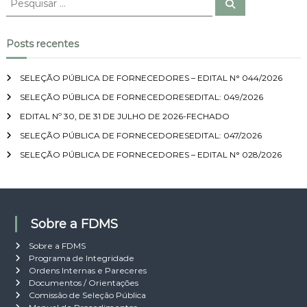
P
e
e
P
s
s
q
u
q
o
Posts recentes
i
u
s
a
i
r
s
SELEÇÃO PÚBLICA DE FORNECEDORES – EDITAL N° 044/2026
s
SELEÇÃO PÚBLICA DE FORNECEDORESEDITAL: 049/2026
a
t
r
EDITAL Nº 30, DE 31 DE JULHO DE 2026-FECHADO
p
SELEÇÃO PÚBLICA DE FORNECEDORESEDITAL: 047/2026
o
SELEÇÃO PÚBLICA DE FORNECEDORES – EDITAL N° 028/2026
r
:
Sobre a FDMS
Sobre a FDMS
Programa de Integridade
Ordens Internas e Pareceres
Documentos / Orientações
Comissão de Seleção Pública