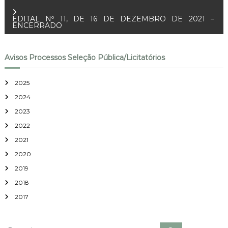
Pública de Fornecedores,
a
…
EDITAL Nº 11, DE 16 DE DEZEMBRO DE 2021 –
ENCERRADO
v
e
Avisos Processos Seleção Pública/Licitatórios
g
2025
2024
a
2023
ç
2022
2021
ã
2020
o
2019
2018
d
2017
e
P