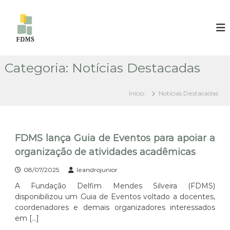
P
u
F
F
U
l
U
N
a
N
D
r
D
A
p
Ç
Categoria:
Notícias Destacadas
A
a
Ã
Ç
r
O
Ã
D
a
Início
Notícias Destacadas
E
o
O
L
c
D
F
o
E
I
n
M
FDMS lança Guia de Eventos para apoiar a
L
t
M
organização de atividades acadêmicas
F
E
e
I
N
ú
08/07/2025
leandrojunior
D
M
d
E
A Fundação Delfim Mendes Silveira (FDMS)
o
M
S
disponibilizou um Guia de Eventos voltado a docentes,
E
S
coordenadores e demais organizadores interessados
I
N
em […]
L
D
V