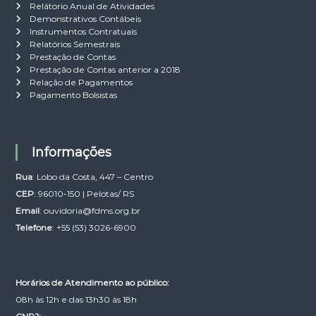
Relátorio Anual de Atividades
Demonstrativos Contábeis
Instrumentos Contratuais
Relatórios Semestrais
Prestação de Contas
Prestação de Contas anterior a 2018
Relação de Pagamentos
Pagamento Bolsistas
Informações
Rua
: Lobo da Costa, 447 – Centro
CEP
: 96010-150 | Pelotas/ RS
Email
:
ouvidoria@fdms.org.br
Telefone
: +55 (53) 3026-6900
Horários de Atendimento ao público:
08h às 12h e das 13h30 às 18h