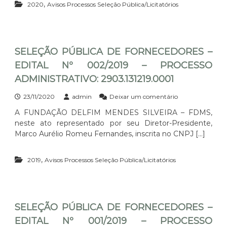
.
M
,
6
E
2020
Avisos Processos Seleção Pública/Licitatórios
Ã
0
I
/
D
O
8
N
2
O
P
1
I
0
R
Ú
0
S
2
E
B
1
T
0
S
SELEÇÃO PÚBLICA DE FORNECEDORES –
L
9
R
–
–
I
EDITAL Nº 002/2019 – PROCESSO
.
A
P
E
C
0
T
R
D
ADMINISTRATIVO: 2903.131219.0001
A
0
I
O
I
D
0
V
C
T
E
e
23/11/2020
admin
Deixar um comentário
1
O
E
A
F
m
A FUNDAÇÃO DELFIM MENDES SILVEIRA – FDMS,
:
S
L
O
S
2
S
neste ato representado por seu Diretor-Presidente,
N
R
E
9
O
º
N
L
Marco Aurélio Romeu Fernandes, inscrita no CNPJ […]
0
A
0
E
E
3
D
0
C
Ç
.
M
,
4
E
2019
Avisos Processos Seleção Pública/Licitatórios
Ã
0
I
/
D
O
8
N
2
O
P
1
I
0
R
Ú
0
S
2
E
B
1
T
0
S
SELEÇÃO PÚBLICA DE FORNECEDORES –
L
9
R
–
–
I
EDITAL Nº 001/2019 – PROCESSO
.
A
P
E
C