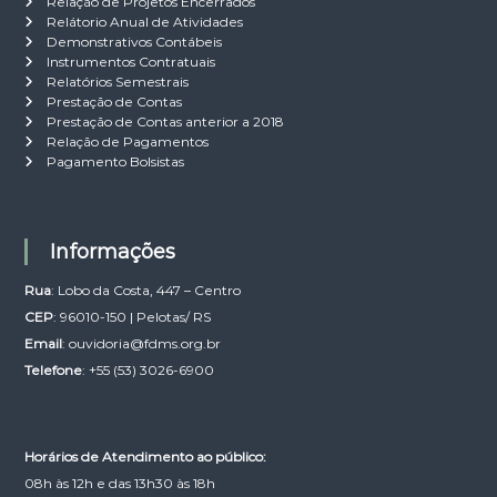
Relação de Projetos Encerrados
Relátorio Anual de Atividades
Demonstrativos Contábeis
Instrumentos Contratuais
Relatórios Semestrais
Prestação de Contas
Prestação de Contas anterior a 2018
Relação de Pagamentos
Pagamento Bolsistas
Informações
Rua
: Lobo da Costa, 447 – Centro
CEP
: 96010-150 | Pelotas/ RS
Email
:
ouvidoria@fdms.org.br
Telefone
: +55 (53) 3026-6900
Horários de Atendimento ao público:
08h às 12h e das 13h30 às 18h