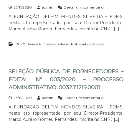
O
I
D
0
C
T
E
e
23/11/2020
admin
Deixar um comentário
0
E
A
F
m
0
A FUNDAÇÃO DELFIM MENDES SILVEIRA – FDMS,
S
L
O
S
1
S
neste ato representado por seu Diretor-Presidente,
N
R
E
O
º
N
L
Marco Aurélio Romeu Fernandes, inscrita no CNPJ […]
A
0
E
E
D
0
C
Ç
M
,
1
E
2020
Avisos Processos Seleção Pública/Licitatórios
Ã
I
/
D
O
N
2
O
P
I
0
R
Ú
S
2
E
B
T
0
S
SELEÇÃO PÚBLICA DE FORNECEDORES –
L
R
–
–
I
EDITAL Nº 003/2020 – PROCESSO
A
P
E
C
T
R
D
ADMINISTRATIVO: 0032.111219.0001
A
I
O
I
D
V
C
T
E
e
23/11/2020
admin
Deixar um comentário
O
E
A
F
m
A FUNDAÇÃO DELFIM MENDES SILVEIRA – FDMS,
:
S
L
O
S
0
S
neste ato representado por seu Diretor-Presidente,
N
R
E
8
O
º
N
L
Marco Aurélio Romeu Fernandes, inscrita no CNPJ […]
1
A
0
E
E
4
D
0
C
Ç