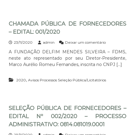
O
E
E
P
I
S
Ú
R
B
S
A
CHAMADA PÚBLICA DE FORNECEDORES
L
I
I
– EDITAL: 001/2020
L
C
A
V
e
23/11/2020
admin
Deixar um comentário
D
E
m
E
A FUNDAÇÃO DELFIM MENDES SILVEIRA – FDMS,
C
I
F
neste ato representado por seu Diretor-Presidente,
H
O
R
A
Marco Aurélio Romeu Fernandes, inscrita no CNPJ […]
R
A
M
N
A
E
,
2020
Avisos Processos Seleção Pública/Licitatórios
D
C
A
E
P
D
Ú
O
B
R
SELEÇÃO PÚBLICA DE FORNECEDORES –
L
E
I
S
EDITAL Nº 002/2020 – PROCESSO
C
–
ADMINISTRATIVO: 0814.081019.0001
A
E
D
D
E
e
23/11/2020
admin
Deixar um comentário