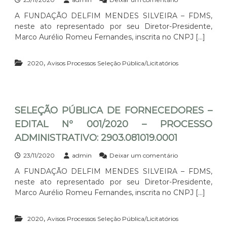
I
F
m
T
A FUNDAÇÃO DELFIM MENDES SILVEIRA – FDMS,
O
S
A
neste ato representado por seu Diretor-Presidente,
R
E
L
N
L
Marco Aurélio Romeu Fernandes, inscrita no CNPJ […]
N
E
E
º
C
Ç
0
,
E
2020
Avisos Processos Seleção Pública/Licitatórios
Ã
0
D
O
7
O
P
/
R
Ú
2
E
B
0
S
SELEÇÃO PÚBLICA DE FORNECEDORES –
L
2
–
I
0
EDITAL Nº 001/2020 – PROCESSO
E
C
–
D
ADMINISTRATIVO: 2903.081019.0001
A
P
I
D
R
T
E
e
23/11/2020
admin
Deixar um comentário
O
A
F
m
C
A FUNDAÇÃO DELFIM MENDES SILVEIRA – FDMS,
L
O
S
E
neste ato representado por seu Diretor-Presidente,
:
R
E
S
0
N
L
Marco Aurélio Romeu Fernandes, inscrita no CNPJ […]
S
0
E
E
O
1
C
Ç
A
,
/
E
2020
Avisos Processos Seleção Pública/Licitatórios
Ã
D
2