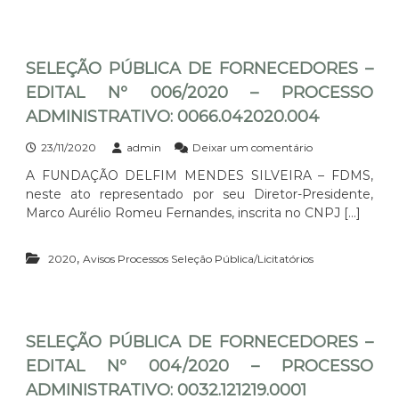
D
O
M
0
O
P
I
2
R
Ú
N
0
E
B
I
S
SELEÇÃO PÚBLICA DE FORNECEDORES –
L
S
–
I
T
EDITAL Nº 006/2020 – PROCESSO
E
C
R
D
ADMINISTRATIVO: 0066.042020.004
A
A
I
D
T
T
E
e
23/11/2020
admin
Deixar um comentário
I
A
F
m
V
A FUNDAÇÃO DELFIM MENDES SILVEIRA – FDMS,
L
O
S
O
neste ato representado por seu Diretor-Presidente,
N
R
E
:
º
N
L
Marco Aurélio Romeu Fernandes, inscrita no CNPJ […]
2
0
E
E
9
0
C
Ç
0
,
2
E
2020
Avisos Processos Seleção Pública/Licitatórios
Ã
3
/
D
O
.
2
O
P
1
0
R
Ú
2
2
E
B
0
0
S
SELEÇÃO PÚBLICA DE FORNECEDORES –
L
3
–
–
I
2
EDITAL Nº 004/2020 – PROCESSO
P
E
C
0
R
D
ADMINISTRATIVO: 0032.121219.0001
A
.