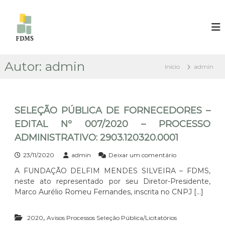
P
u
F
F
U
l
U
N
a
N
D
r
D
A
p
Ç
Autor:
admin
A
Início
admin
a
Ã
Ç
r
O
Ã
D
a
E
o
O
L
SELEÇÃO PÚBLICA DE FORNECEDORES –
c
D
F
o
EDITAL Nº 007/2020 – PROCESSO
E
I
n
M
L
ADMINISTRATIVO: 2903.120320.0001
t
M
F
E
e
e
23/11/2020
admin
Deixar um comentário
I
N
ú
m
D
A FUNDAÇÃO DELFIM MENDES SILVEIRA – FDMS,
M
S
d
E
neste ato representado por seu Diretor-Presidente,
E
o
M
S
L
Marco Aurélio Romeu Fernandes, inscrita no CNPJ […]
E
S
E
I
N
Ç
L
,
2020
Avisos Processos Seleção Pública/Licitatórios
Ã
D
V