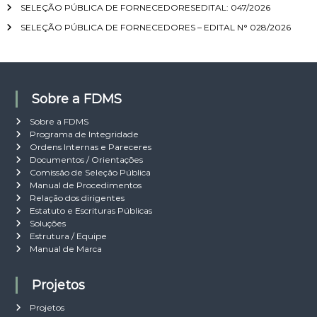
P
SELEÇÃO PÚBLICA DE FORNECEDORESEDITAL: 047/2026
.
A
P
o
R
0
T
R
SELEÇÃO PÚBLICA DE FORNECEDORES – EDITAL N° 028/2026
O
r
0
I
O
C
:
0
V
C
E
1
O
E
S
:
S
S
2
S
O
Sobre a FDMS
9
O
A
0
A
D
Sobre a FDMS
3
D
M
Programa de Integridade
.
M
I
Ordens Internas e Pareceres
1
I
N
Documentos / Orientações
3
N
I
Comissão de Seleção Pública
1
I
S
Manual de Procedimentos
2
S
T
Relação dos dirigentes
1
T
R
Estatuto e Escrituras Públicas
9
R
A
Soluções
.
A
T
Estrutura / Equipe
0
T
I
Manual de Marca
0
I
V
0
V
O
1
O
:
Projetos
:
0
1
Projetos
0