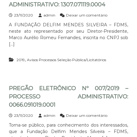
0
T
R
D
ADMINISTRATIVO: 1307.071119.0004
A
0
I
O
I
D
0
V
C
T
E
e
23/11/2020
admin
Deixar um comentário
1
O
E
A
F
m
A FUNDAÇÃO DELFIM MENDES SILVEIRA – FDMS,
:
S
L
O
S
0
S
neste ato representado por seu Diretor-Presidente,
N
R
E
0
O
º
N
L
Marco Aurélio Romeu Fernandes, inscrita no CNPJ sob
6
A
0
E
E
[…]
6
D
0
C
Ç
.
M
3
E
Ã
0
I
/
D
O
,
2019
Avisos Processos Seleção Pública/Licitatórios
4
N
2
O
P
2
I
0
R
Ú
0
S
2
E
B
2
T
0
S
L
0
R
–
–
I
PREGÃO ELETRÔNICO Nº 007/2019 –
.
A
P
E
C
PROCESSO ADMINISTRATIVO:
0
T
R
D
A
0
I
O
I
D
0066.091019.0001
4
V
C
T
E
O
E
A
F
e
23/11/2020
admin
Deixar um comentário
:
S
L
O
m
0
S
Torna-se público, para conhecimento dos interessados,
N
R
P
0
O
º
N
que a Fundação Delfim Mendes Silveira – FDMS,
R
3
A
0
E