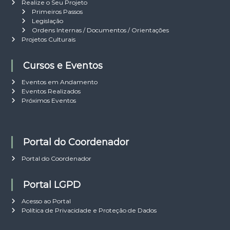
3
Realize o Seu Projeto
6
0
Primeiros Passos
6
7
Legislação
.
.
Ordens Internas / Documentos / Orientações
0
0
Projetos Culturais
9
7
1
1
0
Cursos e Eventos
1
1
1
9
Eventos em Andamento
9
.
Eventos Realizados
.
0
Próximos Eventos
0
0
0
0
0
1
4
Portal do Coordenador
Portal do Coordenador
Portal LGPD
Acesso ao Portal
Política de Privacidade e Proteção de Dados