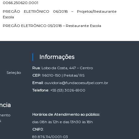
0066.250620.0001
PREGÃO ELETRÔNICO 06/2018 – Projetos/Restaurante
Escola
PREGÃO ELETRÔNICO 05/2018 – Restaurante Escola
Informações
Rua
: Lobo da Costa, 447 – Centro
Seleção
CEP
: 96010-150 | Pelotas/ RS
Email
:
ouvidoria@fundacoesufpel.com.br
Telefone
: +55 (53) 3026-6900
ncia
Horários de Atendimento ao público:
mento
s
das 08h às 12h e das 13h30 às 18h
CNPJ:
89.876.114/0001-03