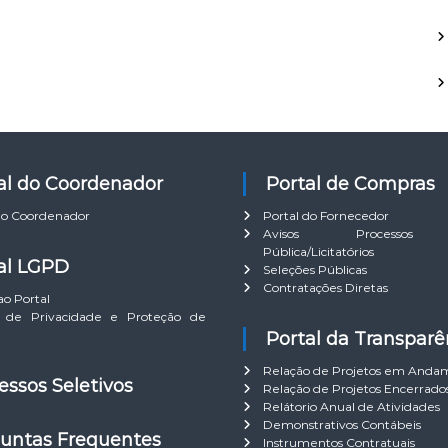
r
r
:
tal do Coordenador
Portal de Compras
do Coordenador
Portal do Fornecedor
Avisos Processos 
Pública/Licitatórios
tal LGPD
Seleções Públicas
Contratações Diretas
ao Portal
ca de Privacidade e Proteção de
Portal da Transparê
Relação de Projetos em Anda
cessos Seletivos
Relação de Projetos Encerrado
Relátorio Anual de Atividades
Demonstrativos Contábeis
guntas Frequentes
Instrumentos Contratuais