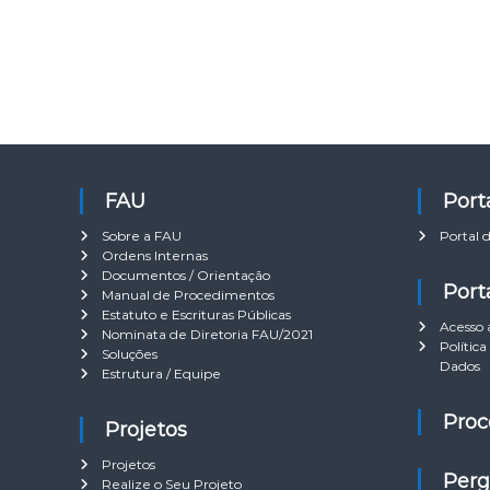
e
s
r
a
s
r
i
p
t
o
á
r
r
:
i
o
FAU
Por
Sobre a FAU
Portal 
Ordens Internas
Documentos / Orientação
Por
Manual de Procedimentos
Estatuto e Escrituras Públicas
Acesso 
Nominata de Diretoria FAU/2021
Políti
Soluções
Dados
Estrutura / Equipe
Pro
Projetos
Projetos
Per
Realize o Seu Projeto