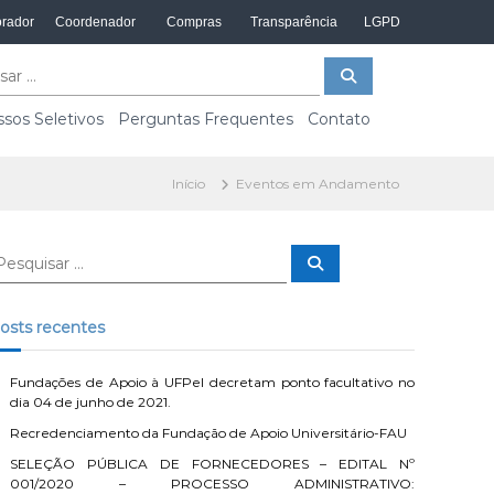
rador
Coordenador
Compras
Transparência
LGPD
P
e
s
q
sos Seletivos
Perguntas Frequentes
Contato
u
i
s
a
Início
Eventos em Andamento
r
P
e
s
q
u
osts recentes
i
s
a
r
Fundações de Apoio à UFPel decretam ponto facultativo no
dia 04 de junho de 2021.
Recredenciamento da Fundação de Apoio Universitário-FAU
SELEÇÃO PÚBLICA DE FORNECEDORES – EDITAL Nº
001/2020 – PROCESSO ADMINISTRATIVO: