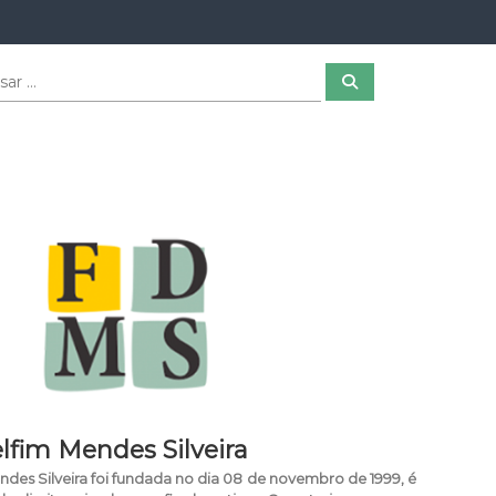
P
e
s
q
u
i
s
a
r
fim Mendes Silveira
des Silveira foi fundada no dia 08 de novembro de 1999, é