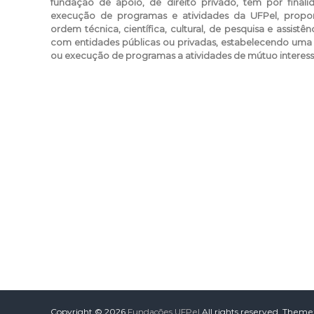
a
fundação de apoio, de direito privado, tem por finali
p
execução de programas e atividades da UFPel, propor
ordem técnica, científica, cultural, de pesquisa e assistê
o
com entidades públicas ou privadas, estabelecendo uma
i
ou execução de programas a atividades de mútuo interes
o
d
a
U
n
i
v
e
r
s
i
d
a
d
e
F
e
d
Copyright © 2026
Fundações UFPel
All rights reserved. Theme