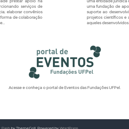
dade prestar apoio na
uma entidade jurídica d
cionando serviços de
uma fundação de apoio 
ncia; elaborar convênios
suporte ao desenvolvi
 forma de colaboração
projetos científicos e
se…
aqueles desenvolvidos 
Acesse e conheça o portal de Eventos das Fundações UFPel.
:
Flash
by ThemeGrill. Powered by
WordPress